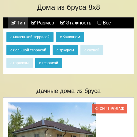
Дома из бруса 8х8
Тип
Размер
Этажность
Все
с маленькой террасой
с балконом
с большой террасой
с эркером
с сауной
с гаражом
с террасой
Дачные дома из бруса
ХИТ ПРОДАЖ