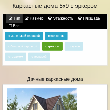
Каркасные дома 6х9 с эркером
Тип
Размер
Этажность
Площадь
Все
с маленькой террасой
с балконом
с большой террасой
с эркером
с сауной
с гаражом
с террасой
Дачные каркасные дома