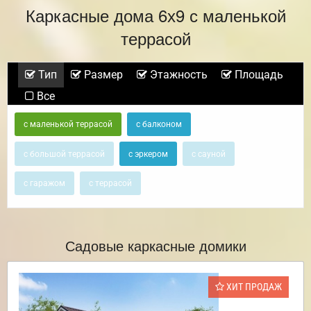
Каркасные дома 6х9 с маленькой
террасой
Тип
Размер
Этажность
Площадь
Все
с маленькой террасой
с балконом
с большой террасой
с эркером
с сауной
с гаражом
с террасой
Садовые каркасные домики
ХИТ ПРОДАЖ