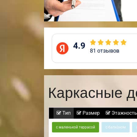
4.9
81
отзывов
Каркасные д
Тип
Размер
Этажность
с маленькой террасой
с балконом