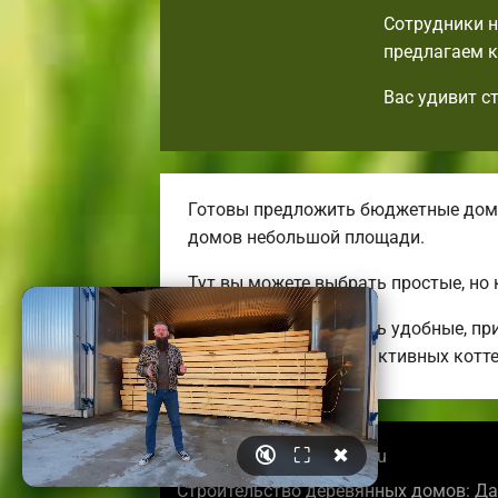
Сотрудники н
предлагаем к
Вас удивит с
Готовы предложить бюджетные дома
домов небольшой площади.
Тут вы можете выбрать простые, но
Мы можем предложить удобные, при
огромных энергоэффективных котт
🔇
⛶
✖
© 2026 pskovbrusdoma.ru
Строительство деревянных домов: Да