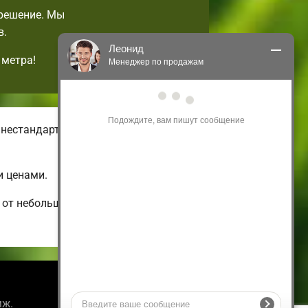
 решение. Мы
в.
Леонид
 метра!
Менеджер по продажам
Здравствуйте! Я могу 
проконсультировать Вас по нашим 
акциям и проектам.
 нестандартных малогабаритных
Только что
и ценами.
 от небольших и бюджетных до
Информация
мж.