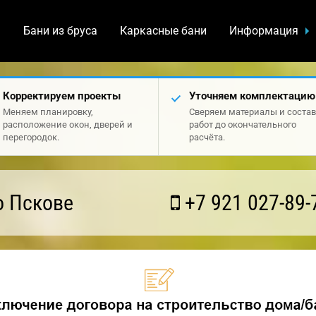
а
Бани из бруса
Каркасные бани
Информация
Корректируем проекты
Уточняем комплектацию
Меняем планировку,
Сверяем материалы и состав
расположение окон, дверей и
работ до окончательного
перегородок.
расчёта.
о Пскове
+7 921 027-89-