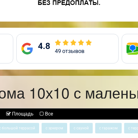
4.8
49
отзывов
ома 10х10 с малень
Площадь
Все
с большой террасой
с эркером
с сауной
с гаражом
с тер