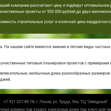
ашей компании рассчитают цену и подберут оптимальное
ачественные проекты от 500 000 рублей до двух миллионо
тоимость строительных услуг и конечная цена квадратного
. На нашем сайте имеются зимние и летние виды частных
 качественные типовые планировки проектов с примерами 
влекательные, необычные дома разнообразных размеров:
еджей.
+7 921 027-89-78; г. Псков, ул. Труда, 50а, ТЦ "Звёздный"
чные домики под усадку, каркасные дома под ключ для п