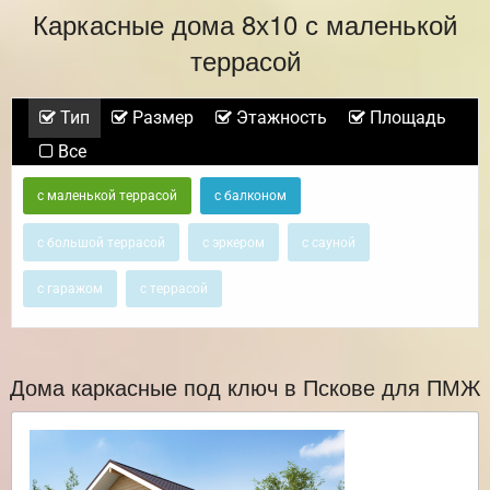
Каркасные дома 8х10 с маленькой
террасой
Тип
Размер
Этажность
Площадь
Все
с маленькой террасой
с балконом
с большой террасой
с эркером
с сауной
с гаражом
с террасой
Дома каркасные под ключ в Пскове для ПМЖ