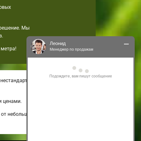
товых
 решение. Мы
в.
Леонид
 метра!
Менеджер по продажам
Здравствуйте! Я могу 
проконсультировать Вас по нашим 
акциям и проектам.
 нестандартных малогабаритных
Только что
и ценами.
 от небольших и бюджетных до