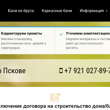
а
Бани из бруса
Каркасные бани
Информация
Корректируем проекты
Уточняем комплектацию
Меняем планировку,
Сверяем материалы и состав
расположение окон, дверей и
работ до окончательного
перегородок.
расчёта.
о Пскове
+7 921 027-89-