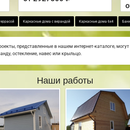
о
террасой
Каркасные дома с верандой
Каркасные дома 6х4
Бани
екты, представленные в нашем интернет-каталоге, могут
ранду, остекление, навес или крыльцо.
Наши работы