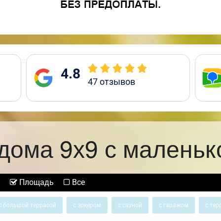
4.8
47
отзывов
дома 9х9 с маленьк
Площадь
Все
с большой террасой
с эркером
с сауной
с гаражом
с тер