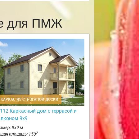
ве для ПМЖ
КАРКАС ИЗ СТРОГАНОЙ ДОСКИ
112 Каркасный дом с террасой и
алконом 9х9
змер: 9х9 м
2
щая площадь: 150