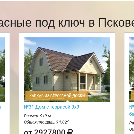
асные под ключ в Пско
КАРКАС ИЗ СТРОГАНОЙ ДОСКИ
м
№31 Дом с террасой 9х9
№
б
Размер: 9х9 м
2
Общая площадь: 94.02
Ра
Об
от 2927800