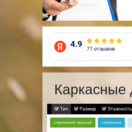
4.9
77
отзывов
Каркасные 
Тип
Размер
Этажность
с маленькой террасой
с балконом