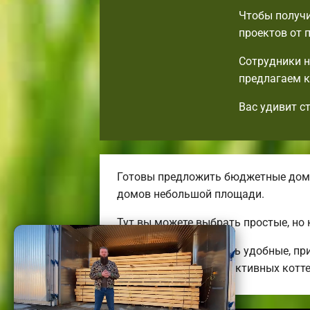
Чтобы получи
проектов от 
Сотрудники н
предлагаем к
Вас удивит с
Готовы предложить бюджетные дома
домов небольшой площади.
Тут вы можете выбрать простые, но
Мы можем предложить удобные, при
огромных энергоэффективных котт