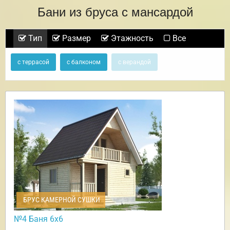
Бани из бруса с мансардой
Тип
Размер
Этажность
Все
с террасой
с балконом
с верандой
БРУС КАМЕРНОЙ СУШКИ
№4 Баня 6х6