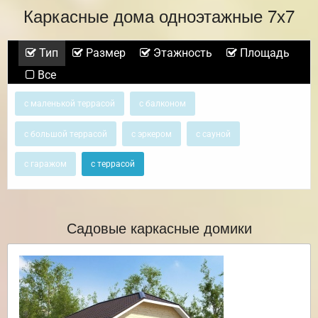
Каркасные дома одноэтажные 7х7
Тип
Размер
Этажность
Площадь
Все
с маленькой террасой
с балконом
с большой террасой
с эркером
с сауной
с гаражом
с террасой
Садовые каркасные домики