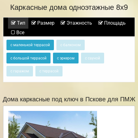
Каркасные дома одноэтажные 8х9
Тип
Размер
Этажность
Площадь
Все
с маленькой террасой
с балконом
с большой террасой
с эркером
с сауной
с гаражом
с террасой
Дома каркасные под ключ в Пскове для ПМЖ