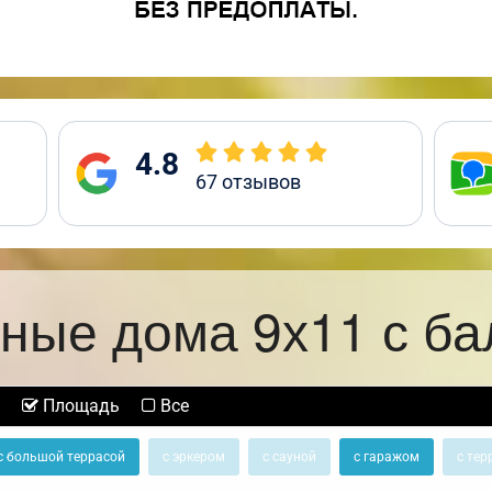
4.8
67
отзывов
ные дома 9х11 с б
Площадь
Все
с большой террасой
с эркером
с сауной
с гаражом
с тер