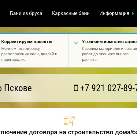
а
Бани из бруса
Каркасные бани
Информация
Корректируем проекты
Уточняем комплектацию
Меняем планировку,
Сверяем материалы и состав
расположение окон, дверей и
работ до окончательного
перегородок.
расчёта.
о Пскове
+7 921 027-89-