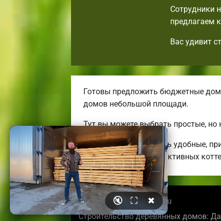
Сотрудники н
предлагаем к
Вас удивит с
Готовы предложить бюджетные дома
домов небольшой площади.
Тут вы можете выбрать простые, но
Мы можем предложить удобные, при
огромных энергоэффективных котт
🔇
⛶
✖
© 2026 pskovbrusdoma.ru
Строительство деревянных домов: Да