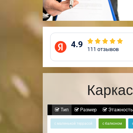
4.9
111
отзывов
Каркас
Тип
Размер
Этажность
с маленькой террасой
с балконом