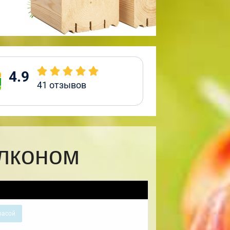
4.9
41
отзывов
алконом
расой