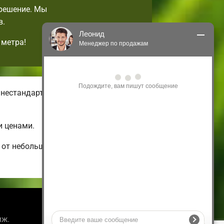
 решение. Мы
в.
Леонид
 метра!
Менеджер по продажам
Здравствуйте! Я могу 
проконсультировать Вас по нашим 
акциям и проектам.
 нестандартных малогабаритных
Только что
и ценами.
 от небольших и бюджетных до
Информация
мж.