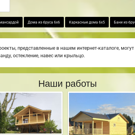
 мансардой
Дома из бруса 6х6
Каркасные дома 6х5
Бани из бру
екты, представленные в нашем интернет-каталоге, могут
ранду, остекление, навес или крыльцо.
Наши работы