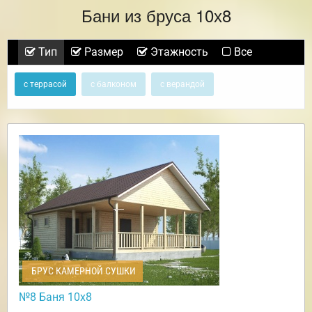
Бани из бруса 10х8
Тип
Размер
Этажность
Все
с террасой
с балконом
с верандой
БРУС КАМЕРНОЙ СУШКИ
№8 Баня 10х8