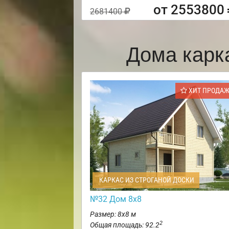
от 2553800
2681400
Дома карк
ХИТ ПРОДА
КАРКАС ИЗ СТРОГАНОЙ ДОСКИ
№32 Дом 8х8
Размер: 8х8 м
2
Общая площадь: 92.2