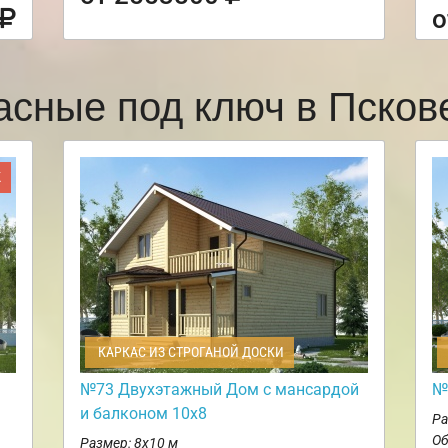
о
асные под ключ в Пско
Ж
КАРКАС ИЗ СТРОГАНОЙ ДОСКИ
№73 Двухэтажный Дом с мансардой
№
и балконом 10х8
Ра
Об
Размер: 8х10 м