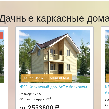
Дачные каркасные дом
Ж
КАРКАС ИЗ СТРОГАНОЙ ДОСКИ
№99 Каркасный дом 6х7 с балконом
№
6
Размер: 6х7 м
2
Общая площадь: 78
Ра
Об
от 2553800