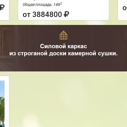
2
Общая площадь: 148
о
от 3884800