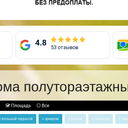
4.8
53
отзывов
ома полутораэтажны
Площадь
Все
с большой террасой
с эркером
с сауной
с гаражом
с тер