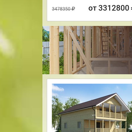
от 3312800
3478350