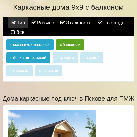
Каркасные дома 9х9 с балконом
Тип
Размер
Этажность
Площадь
Все
с маленькой террасой
с балконом
с большой террасой
с эркером
с сауной
с гаражом
с террасой
Дома каркасные под ключ в Пскове для ПМЖ