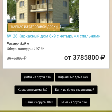
КАРКАС ИЗ СТРОГАНОЙ ДОСКИ
№128 Каркасный дом 8х9 с четырьмя спальнями
Размер: 8х9 м
2
Общая площадь: 107.3
от 3785800
3975000
Дома из бруса 6х4
Каркасные дома 4х5
Каркасные дома 8х9
Бани из бруса с мансардой
Бани из бруса 10х8
Бани из бруса 6х4