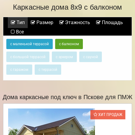
Каркасные дома 8х9 с балконом
Тип
Размер
Этажность
Площадь
Все
с маленькой террасой
с балконом
с большой террасой
с эркером
с сауной
с гаражом
с террасой
Дома каркасные под ключ в Пскове для ПМЖ
ХИТ ПРОДАЖ