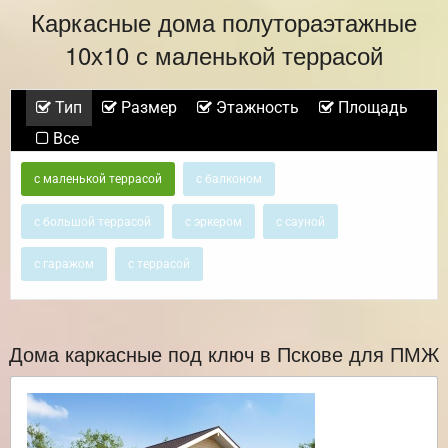
Каркасные дома полутораэтажные
10х10 с маленькой террасой
Тип
Размер
Этажность
Площадь
Все
с маленькой террасой
с балконом
с большой террасой
с эркером
с сауной
с гаражом
с террасой
Дома каркасные под ключ в Пскове для ПМЖ