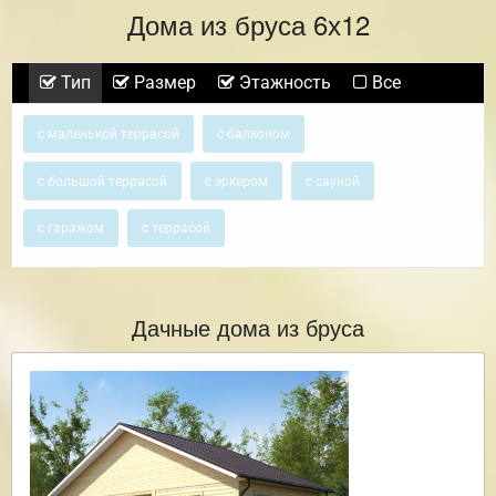
Дома из бруса 6х12
Тип
Размер
Этажность
Все
с маленькой террасой
с балконом
с большой террасой
с эркером
с сауной
с гаражом
с террасой
Дачные дома из бруса