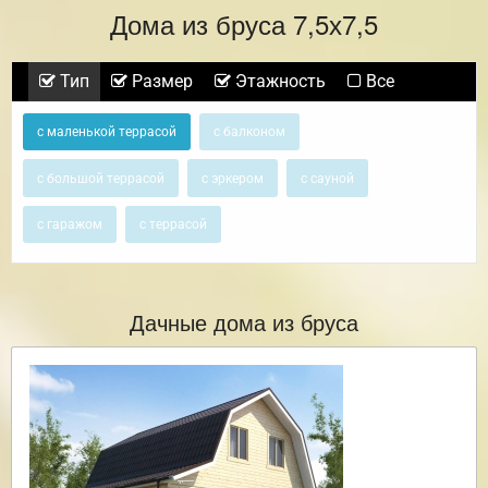
Дома из бруса 7,5х7,5
Тип
Размер
Этажность
Все
с маленькой террасой
с балконом
с большой террасой
с эркером
с сауной
с гаражом
с террасой
Дачные дома из бруса