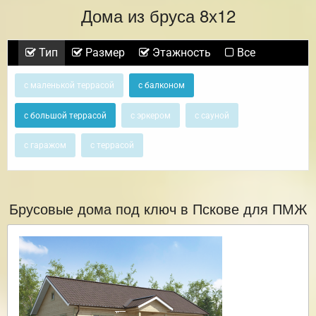
Дома из бруса 8х12
Тип
Размер
Этажность
Все
с маленькой террасой
с балконом
с большой террасой
с эркером
с сауной
с гаражом
с террасой
Брусовые дома под ключ в Пскове для ПМЖ