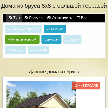
Дома из бруса 8х8 с большой террасой
Тип
Размер
Этажность
Все
с маленькой террасой
с балконом
с большой террасой
с эркером
с сауной
с гаражом
с террасой
Дачные дома из бруса
ХИТ ПРОДАЖ