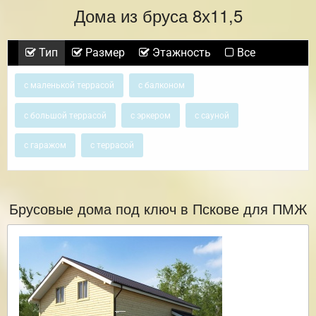
Дома из бруса 8х11,5
Тип
Размер
Этажность
Все
с маленькой террасой
с балконом
с большой террасой
с эркером
с сауной
с гаражом
с террасой
Брусовые дома под ключ в Пскове для ПМЖ