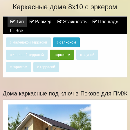
Каркасные дома 8х10 с эркером
Тип
Размер
Этажность
Площадь
Все
с маленькой террасой
с балконом
с большой террасой
с эркером
с сауной
с гаражом
с террасой
Дома каркасные под ключ в Пскове для ПМЖ