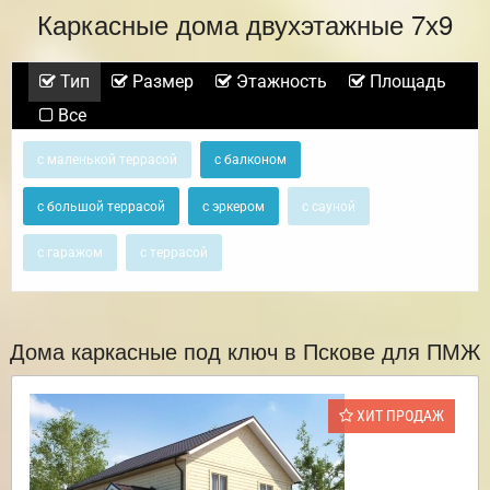
Каркасные дома двухэтажные 7х9
Тип
Размер
Этажность
Площадь
Все
с маленькой террасой
с балконом
с большой террасой
с эркером
с сауной
с гаражом
с террасой
Дома каркасные под ключ в Пскове для ПМЖ
ХИТ ПРОДАЖ