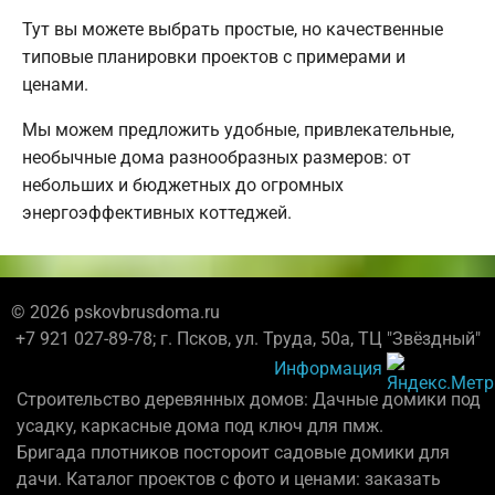
Тут вы можете выбрать простые, но качественные
типовые планировки проектов с примерами и
ценами.
Мы можем предложить удобные, привлекательные,
необычные дома разнообразных размеров: от
небольших и бюджетных до огромных
энергоэффективных коттеджей.
© 2026 pskovbrusdoma.ru
+7 921 027-89-78; г. Псков, ул. Труда, 50а, ТЦ "Звёздный"
Информация
Строительство деревянных домов: Дачные домики под
усадку, каркасные дома под ключ для пмж.
Бригада плотников постороит садовые домики для
дачи. Каталог проектов с фото и ценами: заказать