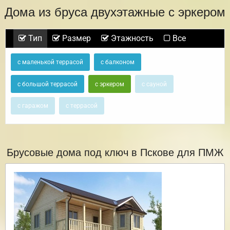
Дома из бруса двухэтажные с эркером
Тип
Размер
Этажность
Все
с маленькой террасой
с балконом
с большой террасой
с эркером
с сауной
с гаражом
с террасой
Брусовые дома под ключ в Пскове для ПМЖ