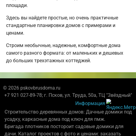
площади.
Здесь вы найдете простые, но очень практичные
стандартные планировки домов с примерами и
ценами.
Строим необычные, надежные, комфортные дома
самого разного формата: от маленьких и дешевых
до больших трехэтажных коттеджей.
© 2026 pskovbrusdoma.ru
+7 921 027-89-78; г. Псков, ул. Труда, 50а, ТЦ "Звёздный"
Информация
Строительство деревянных домов: Дачные домики под
усадку, каркасные дома под ключ для пмж.
Бригада плотников постороит садовые домики для
дачи. Каталог проектов с фото и ценами: заказать