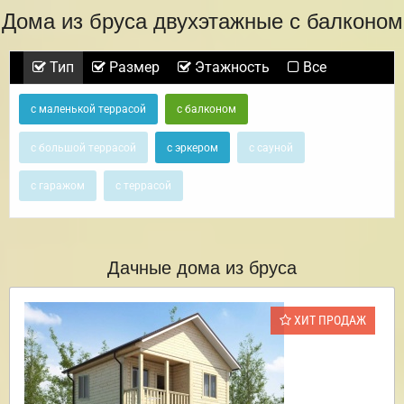
Дома из бруса двухэтажные с балконом
Тип
Размер
Этажность
Все
с маленькой террасой
с балконом
с большой террасой
с эркером
с сауной
с гаражом
с террасой
Дачные дома из бруса
ХИТ ПРОДАЖ