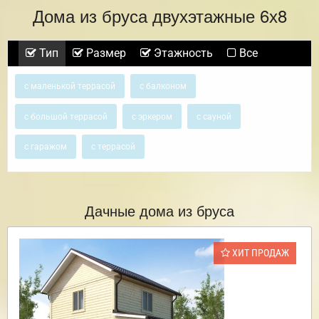
Дома из бруса двухэтажные 6х8
Тип
Размер
Этажность
Все
с маленькой террасой
с балконом
с большой террасой
с эркером
с сауной
с гаражом
с террасой
Дачные дома из бруса
ХИТ ПРОДАЖ