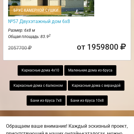
БРУС КАМЕРНОЙ СУШКИ
№57 Двухэтажный дом 6х8
Размер: 6х8 м
2
Общая площадь: 83.9
от 1959800
2057700
Каркасные дома 4х10
Маленькие дома из бруса
Каркасные дома с балконом
Каркасные дома с верандой
Бани из бруса 7х8
Бани из бруса 10х8
Обращаем ваше внимание! Каждый эскизный проект,
присутствующий в наших онлайн-каталогах, можно