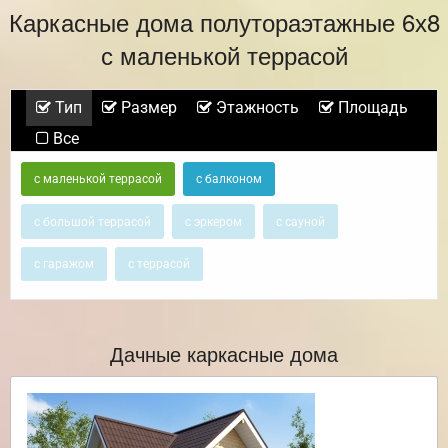
Каркасные дома полутораэтажные 6х8
с маленькой террасой
Тип
Размер
Этажность
Площадь
Все
с маленькой террасой
с балконом
с большой террасой
с эркером
с сауной
с гаражом
с террасой
Дачные каркасные дома