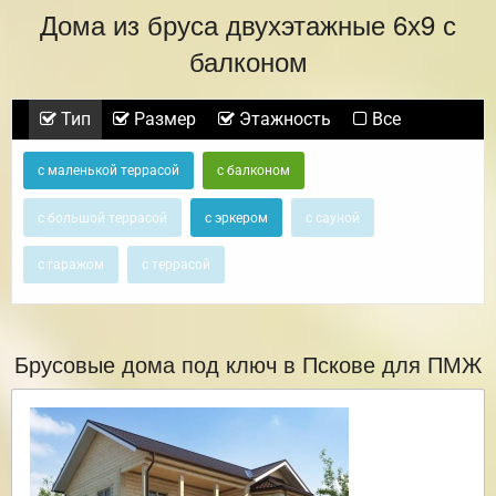
Дома из бруса двухэтажные 6х9 с
балконом
Тип
Размер
Этажность
Все
с маленькой террасой
с балконом
с большой террасой
с эркером
с сауной
с гаражом
с террасой
Брусовые дома под ключ в Пскове для ПМЖ