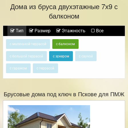
Дома из бруса двухэтажные 7х9 с
балконом
Тип
Размер
Этажность
Все
с маленькой террасой
с балконом
с большой террасой
с эркером
с сауной
с гаражом
с террасой
Брусовые дома под ключ в Пскове для ПМЖ