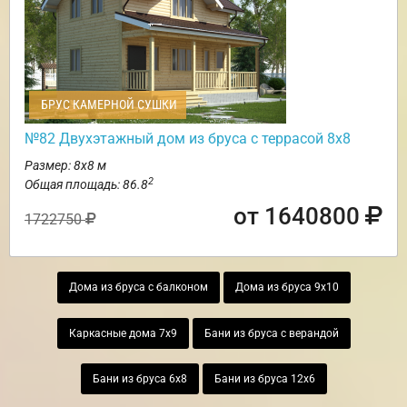
БРУС КАМЕРНОЙ СУШКИ
№82 Двухэтажный дом из бруса с террасой 8х8
Размер: 8х8 м
2
Общая площадь: 86.8
от 1640800
1722750
Дома из бруса с балконом
Дома из бруса 9х10
Каркасные дома 7х9
Бани из бруса с верандой
Бани из бруса 6х8
Бани из бруса 12х6