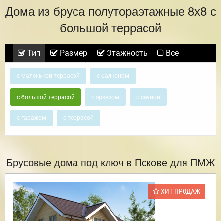
Дома из бруса полутораэтажные 8х8 с
большой террасой
Тип
Размер
Этажность
Все
с маленькой террасой
с балконом
с большой террасой
с эркером
с сауной
с гаражом
с террасой
Брусовые дома под ключ в Пскове для ПМЖ
ХИТ ПРОДАЖ