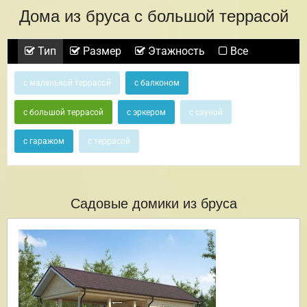
Дома из бруса с большой террасой
Тип
Размер
Этажность
Все
с маленькой террасой
с балконом
с большой террасой
с эркером
с сауной
с гаражом
с террасой
Садовые домики из бруса