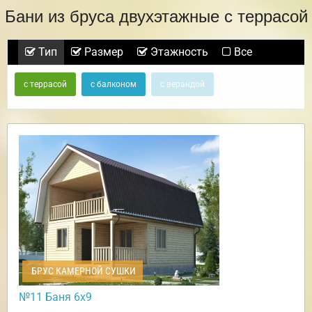
Бани из бруса двухэтажные с террасой
Тип
Размер
Этажность
Все
с террасой
с балконом
с верандой
БРУС КАМЕРНОЙ СУШКИ
№11 Баня 6х9