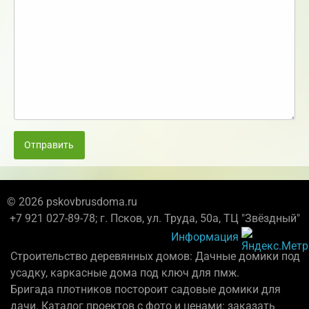
Отправить
© 2026 pskovbrusdoma.ru
+7 921 027-89-78; г. Псков, ул. Труда, 50а, ТЦ "Звёздный"
Информация
Строительство деревянных домов: Дачные домики под
усадку, каркасные дома под ключ для пмж.
Бригада плотников постороит садовые домики для
дачи. Каталог проектов с фото и ценами: заказать