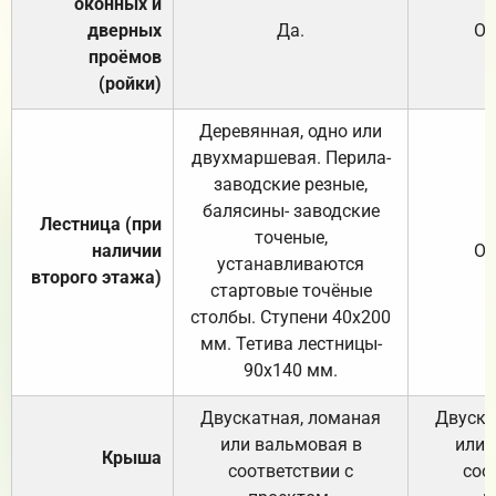
оконных и
дверных
Да.
От
проёмов
(ройки)
Деревянная, одно или
двухмаршевая. Перила-
заводские резные,
балясины- заводские
Лестница (при
точеные,
наличии
От
устанавливаются
второго этажа)
стартовые точёные
столбы. Ступени 40х200
мм. Тетива лестницы-
90х140 мм.
Двускатная, ломаная
Двуска
или вальмовая в
или 
Крыша
соответствии с
соо