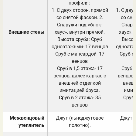
профиля:
п
1. С двух сторон, прямой
1. С дву
со снятой фаской. 2.
со сня
Снаружи под «блок-
Снару
Внешние стены
хаус», внутри прямой.
хаус», 
Высота сруба: Сруб
Высот
одноэтажный- 17 венцов
одноэта
Сруб с мансардой- 17
Сруб с
венцов
Сруб в 1,5 этажа- 17
Сруб в
венцов, далее каркас с
венцов,
внешней отделкой
внеш
имитацией бруса.
имит
Сруб в 2 этажа- 35
Сруб 
венцов
Межвенцовый
Джут (льноджутовое
Джут 
утеплитель
полотно).
п