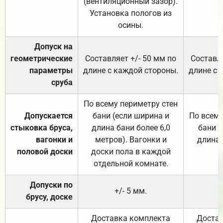
(вентиляционный зазор).
Установка пологов из
осины.
Допуск на
геометрические
Составляет +/- 50 мм по
Составля
параметры
длине с каждой стороны.
длине с 
сруба
По всему периметру стен
Допускается
бани (если ширина и
По всему
стыковка бруса,
длина бани более 6,0
бани (
вагонки и
метров). Вагонки и
длина 
половой доски
доски пола в каждой
отдельной комнате.
Допуски по
+/- 5 мм.
брусу, доске
Доставка комплекта
Достав