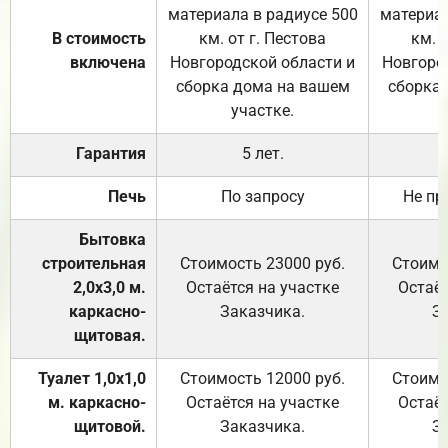
материала в радиусе 500
материал
В стоимость
км. от г. Пестова
км. 
включена
Новгородской области и
Новгоро
сборка дома на вашем
сборка
участке.
Гарантия
5 лет.
Печь
По запросу
Не пр
Бытовка
строительная
Стоимость 23000 руб.
Стоимо
2,0х3,0 м.
Остаётся на участке
Остаёт
каркасно-
Заказчика.
З
щитовая.
Туалет 1,0х1,0
Стоимость 12000 руб.
Стоимо
м. каркасно-
Остаётся на участке
Остаёт
щитовой.
Заказчика.
З