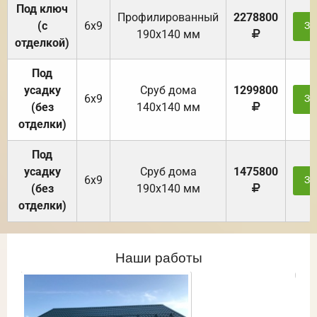
Под ключ
Профилированный
2278800
(с
6х9
За
190х140 мм
отделкой)
Под
усадку
Cруб дома
1299800
6х9
За
(без
140х140 мм
отделки)
Под
усадку
Cруб дома
1475800
6х9
За
(без
190х140 мм
отделки)
Наши работы