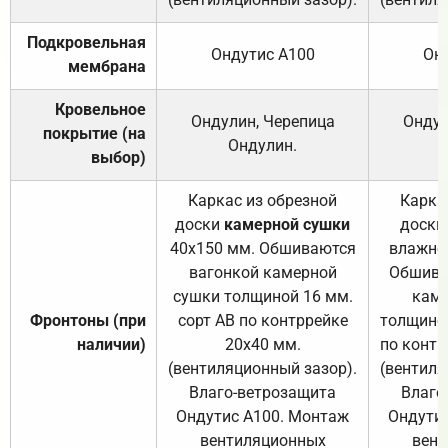
Подкровельная
Ондутис А100
Он
мембрана
Кровельное
Ондулин, Черепица
Ондул
покрытие (на
Ондулин.
выбор)
Каркас из обрезной
Карка
доски
камерной сушки
доски
40х150 мм. Обшиваются
влажно
вагонкой камерной
Обшива
сушки толщиной 16 мм.
каме
Фронтоны (при
сорт АВ по контррейке
толщиной
наличии)
20х40 мм.
по контр
(вентиляционный зазор).
(вентиля
Влаго-ветрозащита
Влаго
Ондутис А100. Монтаж
Ондути
вентиляционных
вент