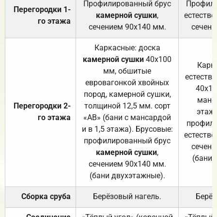
Профилированный брус
Профили
Перегородки 1-
камерной сушки
,
естестве
го этажа
сечением 90х140 мм.
сечени
Каркасные: доска
камерной сушки
40х100
Карк
мм, обшитые
естеств
евровагонкой хвойных
40х10
пород, камерной сушки,
манса
Перегородки 2-
толщиной 12,5 мм. сорт
этажа
го этажа
«АВ» (бани с мансардой
профили
и в 1,5 этажа). Брусовые:
естестве
профилированный брус
сечени
камерной сушки
,
(бани 
сечением 90х140 мм.
(бани двухэтажные).
Сборка сруба
Берёзовый нагель.
Берёз