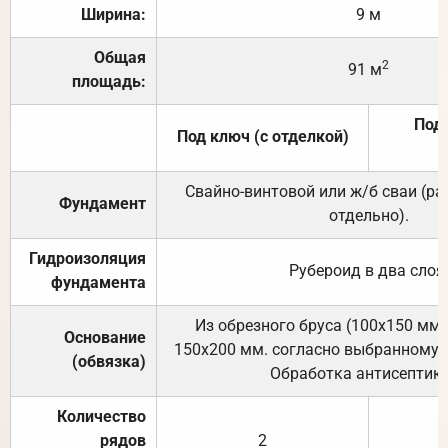
Ширина:
9 м
Общая
2
91 м
площадь:
Под 
Под ключ (с отделкой)
Свайно-винтовой или ж/б сваи (р
Фундамент
отдельно).
Гидроизоляция
Рубероид в два слоя
фундамента
Из обрезного бруса (100х150 мм.
Основание
150х200 мм. согласно выбранному с
(обвязка)
Обработка антисептик
Количество
рядов
2