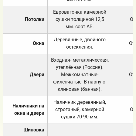
Евровагонка камерной
Потолки
сушки толщиной 12,5
От
мм. сорт АВ.
Деревянные, двойного
Окна
От
остекления.
Входная- металлическая,
утеплённая (Россия).
Двери
Межкомнатные-
От
филёнчатые. В парную-
клиновая (банная).
Наличник деревянный,
Наличники на
строганый, камерной
От
окна и двери
сушки 70-90 мм.
Шиповка