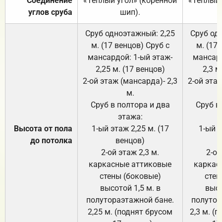
Соединение
«Тёплый угол» (коренной
«Тёплый 
углов сруба
шип).
Сруб одноэтажный: 2,25
Сруб од
м. (17 венцов) Сруб с
м. (17
мансардой: 1-ый этаж-
мансард
2,25 м. (17 венцов)
2,3 м
2-ой этаж (мансарда)- 2,3
2-ой этаж
м.
Сруб в полтора и два
Сруб в
этажа:
Высота от пола
1-ый этаж 2,25 м. (17
1-ый э
до потолка
венцов)
2-ой этаж 2,3 м.
2-ой
каркасные аттиковые
каркас
стены (боковые)
стен
высотой 1,5 м. в
высо
полутораэтажной бане.
полутор
2,25 м. (поднят брусом
2,3 м. (