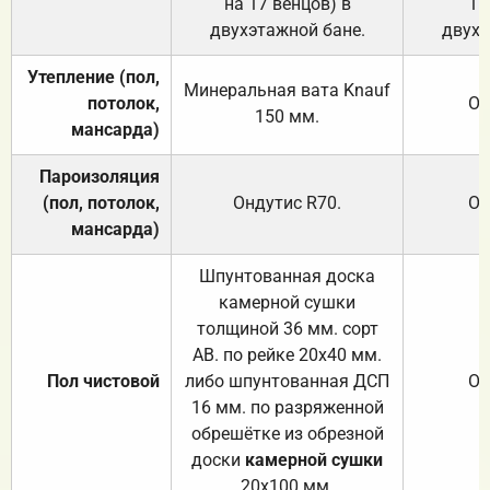
на 17 венцов) в
17
двухэтажной бане.
двухэ
Утепление (пол,
Минеральная вата
Knauf
потолок,
От
150
мм.
мансарда)
Пароизоляция
(пол, потолок,
Ондутис
R70
.
От
мансарда)
Шпунтованная доска
камерной сушки
толщиной 36 мм. сорт
АВ. по рейке 20х40 мм.
Пол чистовой
либо шпунтованная ДСП
От
16 мм. по разряженной
обрешётке из обрезной
доски
камерной сушки
20х100 мм.