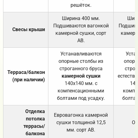
решёток.
Ширина 400 мм.
Шир
Подшиваются вагонкой
Подшива
Свесы крыши
камерной сушки, сорт
камерн
АВ.
Устанавливаются
Уста
опорные столбы из
опорн
строганного бруса
строг
Терраса/балкон
камерной сушки
естеств
(при наличии)
140х140 мм. с
140
компенсационными
компе
болтами под усадку.
болтам
Отделка
Евровагонка камерной
потолка
сушки толщиной 12,5
От
террасы/
мм. сорт АВ.
балкона