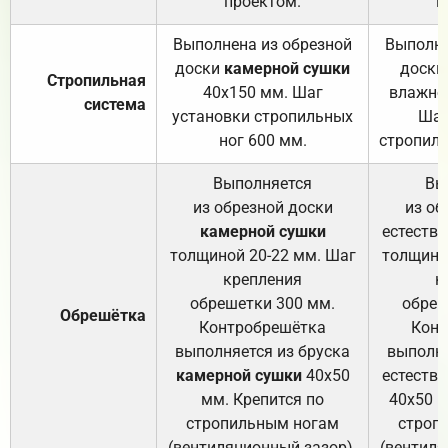
проектом.
п
Выполнена из обрезной
Выполне
доски
камерной сушки
доски
Стропильная
40х150 мм. Шаг
влажно
система
установки стропильных
Шаг
ног 600 мм.
стропиль
Выполняется
Вы
из обрезной доски
из об
камерной сушки
естеств
толщиной 20-22 мм. Шаг
толщино
крепления
к
обрешетки 300 мм.
обреш
Обрешётка
Контробрешётка
Конт
выполняется из бруска
выполня
камерной сушки
40х50
естеств
мм. Крепится по
40х50 м
стропильным ногам
строп
(вентиляционный зазор).
(вентиля