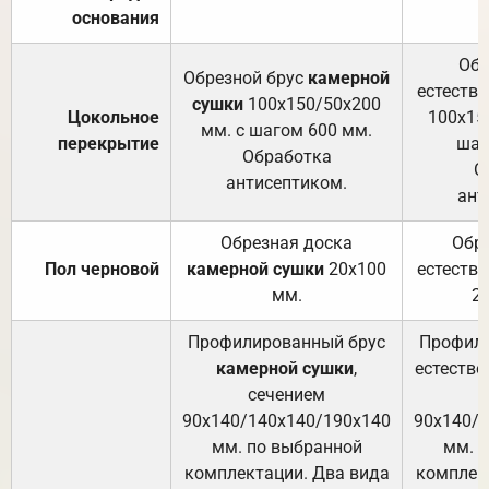
основания
Обр
Обрезной брус
камерной
естеств
сушки
100х150/50х200
Цокольное
100х15
мм. с шагом 600 мм.
перекрытие
шаг
Обработка
О
антисептиком.
ант
Обрезная доска
Обр
Пол черновой
камерной сушки
20х100
естеств
мм.
2
Профилированный брус
Профили
камерной сушки
,
естестве
сечением
с
90х140/140х140/190х140
90х140/
мм. по выбранной
мм. 
комплектации. Два вида
комплек