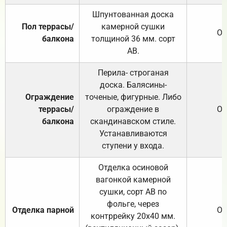
Шпунтованная доска
Пол террасы/
камерной сушки
От
балкона
толщиной 36 мм. сорт
АВ.
Перила- строганая
доска. Балясины-
Ограждение
точеные, фигурные. Либо
террасы/
ограждение в
От
балкона
скандинавском стиле.
Устанавливаются
ступени у входа.
Отделка осиновой
вагонкой камерной
сушки, сорт АВ по
фольге, через
Отделка парной
От
контррейку 20х40 мм.