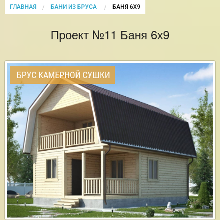
ГЛАВНАЯ
БАНИ ИЗ БРУСА
CURRENT:
БАНЯ 6Х9
Проект №11 Баня 6х9
БРУС КАМЕРНОЙ СУШКИ