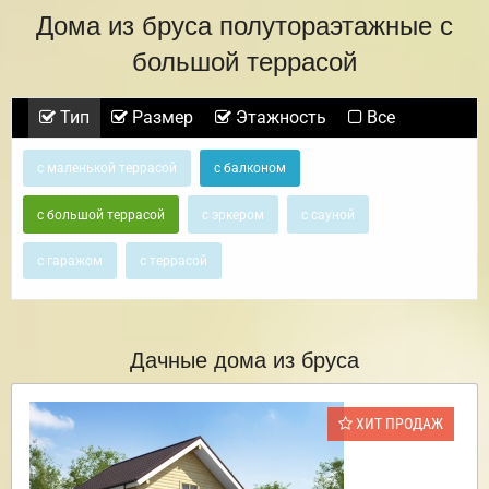
Дома из бруса полутораэтажные с
большой террасой
Тип
Размер
Этажность
Все
с маленькой террасой
с балконом
с большой террасой
с эркером
с сауной
с гаражом
с террасой
Дачные дома из бруса
ХИТ ПРОДАЖ