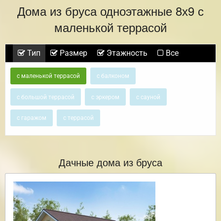
Дома из бруса одноэтажные 8х9 с
маленькой террасой
Тип
Размер
Этажность
Все
с маленькой террасой
с балконом
с большой террасой
с эркером
с сауной
с гаражом
с террасой
Дачные дома из бруса