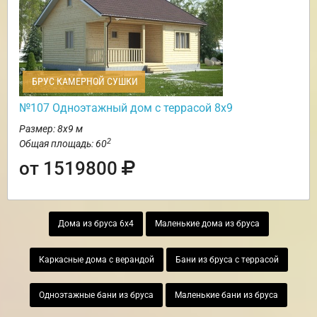
БРУС КАМЕРНОЙ СУШКИ
№107 Одноэтажный дом с террасой 8х9
Размер: 8х9 м
2
Общая площадь: 60
от 1519800
Дома из бруса 6х4
Маленькие дома из бруса
Каркасные дома с верандой
Бани из бруса с террасой
Одноэтажные бани из бруса
Маленькие бани из бруса