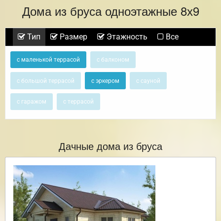
Дома из бруса одноэтажные 8х9
Тип
Размер
Этажность
Все
с маленькой террасой
с балконом
с большой террасой
с эркером
с сауной
с гаражом
с террасой
Дачные дома из бруса