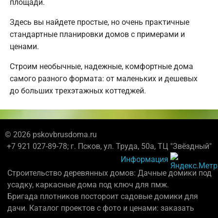
площади.
Здесь вы найдете простые, но очень практичные
стандартные планировки домов с примерами и
ценами.
Строим необычные, надежные, комфортные дома
самого разного формата: от маленьких и дешевых
до больших трехэтажных коттеджей.
© 2026 pskovbrusdoma.ru
+7 921 027-89-78; г. Псков, ул. Труда, 50а, ТЦ "Звёздный"
Информация
Строительство деревянных домов: Дачные домики под
усадку, каркасные дома под ключ для пмж.
Бригада плотников постороит садовые домики для
дачи. Каталог проектов с фото и ценами: заказать