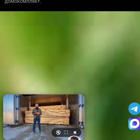
домокомплект.
🔇
⛶
✖