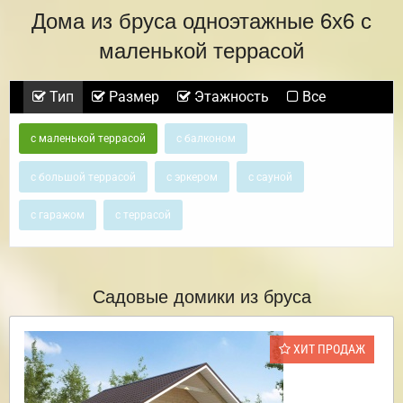
Дома из бруса одноэтажные 6х6 с
маленькой террасой
Тип
Размер
Этажность
Все
с маленькой террасой
с балконом
с большой террасой
с эркером
с сауной
с гаражом
с террасой
Садовые домики из бруса
ХИТ ПРОДАЖ