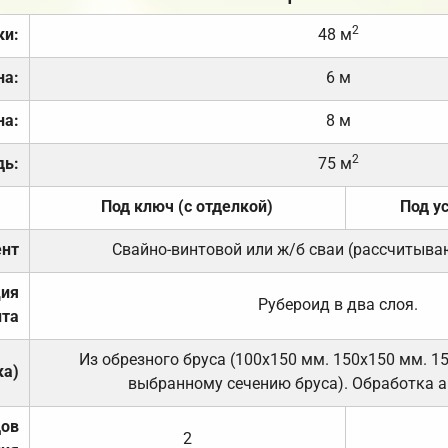
2
ки:
48 м
на:
6 м
на:
8 м
2
дь:
75 м
Под ключ (с отделкой)
Под у
нт
Свайно-винтовой или ж/б сваи (рассчитыва
ция
Рубероид в два слоя.
та
Из обрезного бруса (100х150 мм. 150х150 мм. 1
ка)
выбранному сечению бруса). Обработка а
дов
2