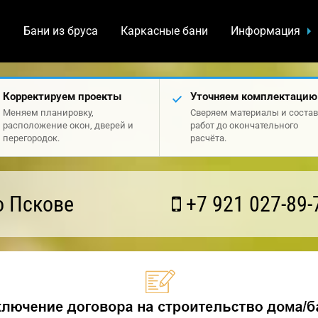
а
Бани из бруса
Каркасные бани
Информация
Корректируем проекты
Уточняем комплектацию
Меняем планировку,
Сверяем материалы и состав
расположение окон, дверей и
работ до окончательного
перегородок.
расчёта.
о Пскове
+7 921 027-89-