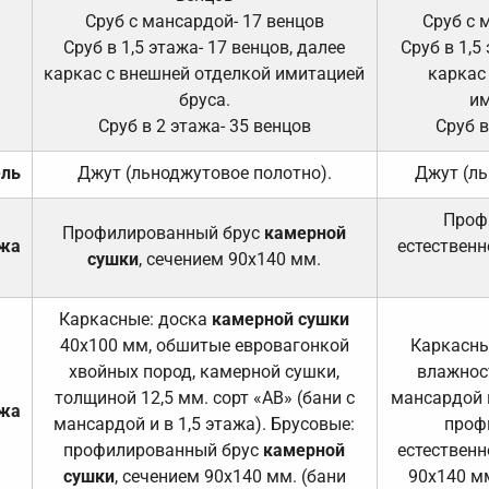
Сруб с мансардой- 17 венцов
Сруб с 
Сруб в 1,5 этажа- 17 венцов, далее
Сруб в 1,5
каркас с внешней отделкой имитацией
каркас
бруса.
им
Сруб в 2 этажа- 35 венцов
Сруб в
ель
Джут (льноджутовое полотно).
Джут (ль
Проф
Профилированный брус
камерной
ажа
естественн
сушки
, сечением 90х140 мм.
Каркасные: доска
камерной сушки
40х100 мм, обшитые евровагонкой
Каркасны
хвойных пород, камерной сушки,
влажност
толщиной 12,5 мм. сорт «АВ» (бани с
мансардой и
ажа
мансардой и в 1,5 этажа). Брусовые:
проф
профилированный брус
камерной
естественн
сушки
, сечением 90х140 мм. (бани
90х140 мм