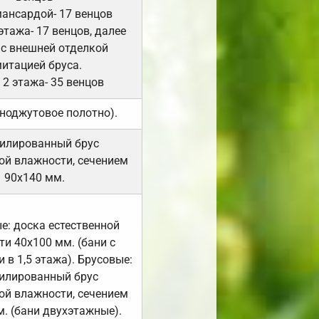
мансардой- 17 венцов
 этажа- 17 венцов, далее
 с внешней отделкой
итацией бруса.
 2 этажа- 35 венцов
ноджутовое полотно).
илированный брус
ой влажности, сечением
90х140 мм.
е: доска естественной
и 40х100 мм. (бани с
 в 1,5 этажа). Брусовые:
илированный брус
ой влажности, сечением
. (бани двухэтажные).