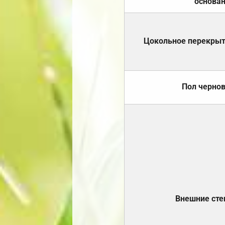
основа
Цокольное перекры
Пол черно
Внешние ст