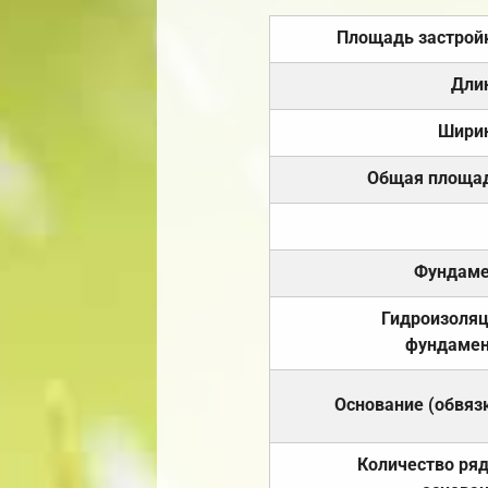
Площадь застрой
Дли
Шири
Общая площа
Фундаме
Гидроизоля
фундамен
Основание (обвяз
Количество ря