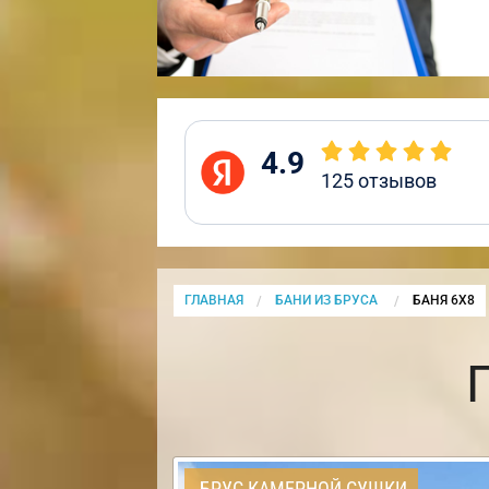
4.9
125
отзывов
ГЛАВНАЯ
БАНИ ИЗ БРУСА
CURRENT:
БАНЯ 6Х8
БРУС КАМЕРНОЙ СУШКИ