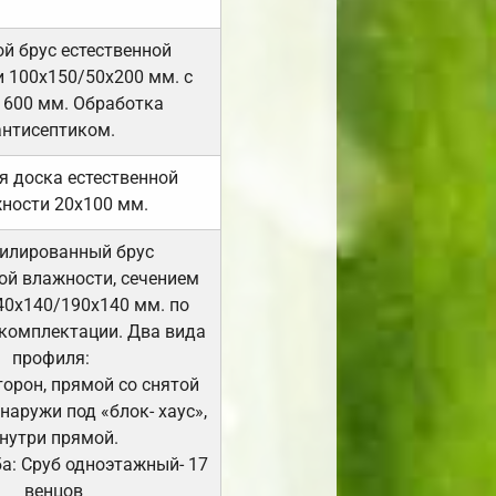
й брус естественной
 100х150/50х200 мм. с
 600 мм. Обработка
антисептиком.
я доска естественной
ности 20х100 мм.
илированный брус
ой влажности, сечением
40х140/190х140 мм. по
комплектации. Два вида
профиля:
сторон, прямой со снятой
Снаружи под «блок- хаус»,
нутри прямой.
а: Сруб одноэтажный- 17
венцов