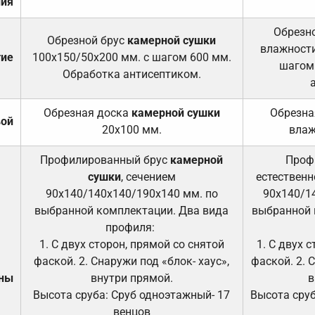
ния
Обрезно
Обрезной брус
камерной сушки
влажности
тие
100х150/50х200 мм. с шагом 600 мм.
шагом
Обработка антисептиком.
Обрезная доска
камерной сушки
Обрезна
вой
20х100 мм.
влаж
Профилированный брус
камерной
Проф
сушки
, сечением
естественн
90х140/140х140/190х140 мм. по
90х140/1
выбранной комплектации. Два вида
выбранной 
профиля:
1. С двух сторон, прямой со снятой
1. С двух 
фаской. 2. Снаружи под «блок- хаус»,
фаской. 2. 
ены
внутри прямой.
в
Высота сруба: Сруб одноэтажный- 17
Высота сруб
венцов