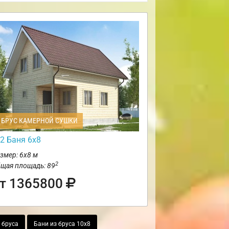
БРУС КАМЕРНОЙ СУШКИ
2 Баня 6х8
змер: 6х8 м
2
щая площадь: 89
т 1365800
 бруса
Бани из бруса 10х8