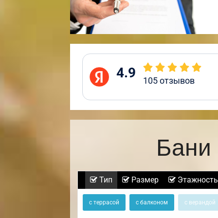
4.9
105
отзывов
Бани 
Тип
Размер
Этажность
с террасой
с балконом
с верандой