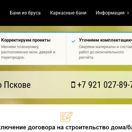
а
Бани из бруса
Каркасные бани
Информация
Корректируем проекты
Уточняем комплектацию
Меняем планировку,
Сверяем материалы и состав
расположение окон, дверей и
работ до окончательного
перегородок.
расчёта.
о Пскове
+7 921 027-89-