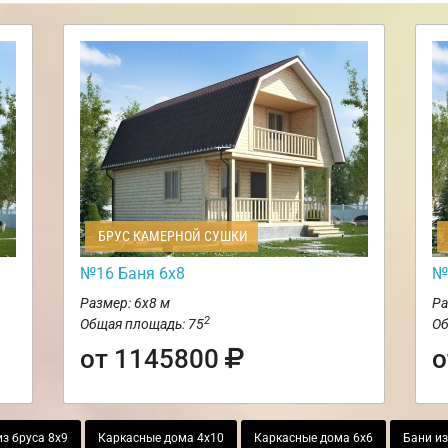
БРУС КАМЕРНОЙ СУШКИ
№16 Баня 6х8
№
Размер: 6х8 м
Ра
2
Общая площадь: 75
Об
от 1145800
о
з бруса 8х9
Каркасные дома 4х10
Каркасные дома 6х6
Бани из