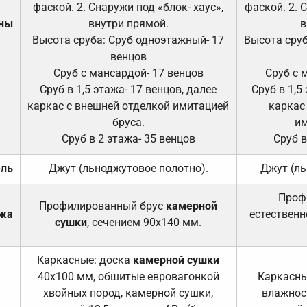
фаской. 2. Снаружи под «блок- хаус»,
фаской. 2. 
ены
внутри прямой.
в
Высота сруба: Сруб одноэтажный- 17
Высота сруб
венцов
Сруб с мансардой- 17 венцов
Сруб с 
Сруб в 1,5 этажа- 17 венцов, далее
Сруб в 1,5
каркас с внешней отделкой имитацией
каркас
бруса.
им
Сруб в 2 этажа- 35 венцов
Сруб в
ель
Джут (льноджутовое полотно).
Джут (ль
Проф
Профилированный брус
камерной
ажа
естественн
сушки
, сечением 90х140 мм.
Каркасные: доска
камерной сушки
40х100 мм, обшитые евровагонкой
Каркасны
хвойных пород, камерной сушки,
влажност