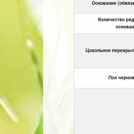
Основание (обвяз
Количество ря
основа
Цокольное перекры
Пол черно