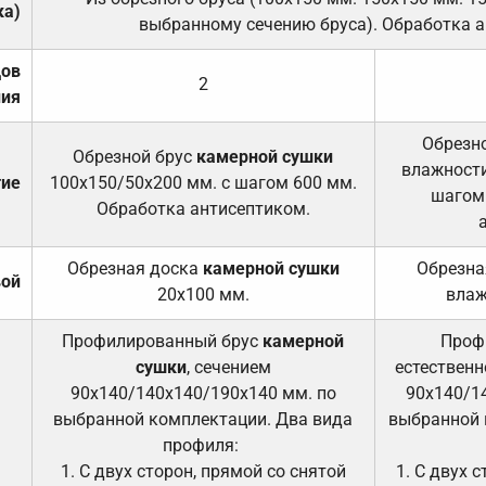
ка)
выбранному сечению бруса). Обработка а
дов
2
ния
Обрезно
Обрезной брус
камерной сушки
влажности
тие
100х150/50х200 мм. с шагом 600 мм.
шагом
Обработка антисептиком.
Обрезная доска
камерной сушки
Обрезна
вой
20х100 мм.
влаж
Профилированный брус
камерной
Проф
сушки
, сечением
естественн
90х140/140х140/190х140 мм. по
90х140/1
выбранной комплектации. Два вида
выбранной 
профиля:
1. С двух сторон, прямой со снятой
1. С двух 