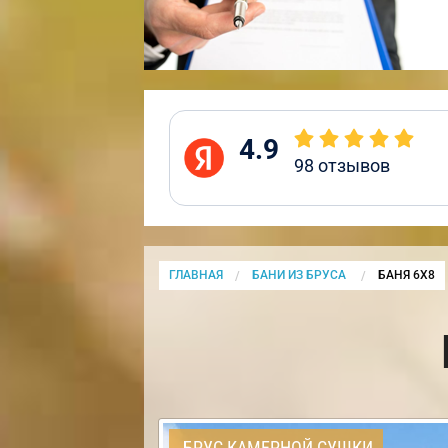
4.9
98
отзывов
ГЛАВНАЯ
БАНИ ИЗ БРУСА
CURRENT:
БАНЯ 6Х8
БРУС КАМЕРНОЙ СУШКИ