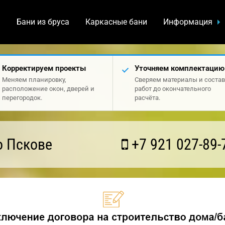
а
Бани из бруса
Каркасные бани
Информация
Корректируем проекты
Уточняем комплектацию
Меняем планировку,
Сверяем материалы и состав
расположение окон, дверей и
работ до окончательного
перегородок.
расчёта.
о Пскове
+7 921 027-89-