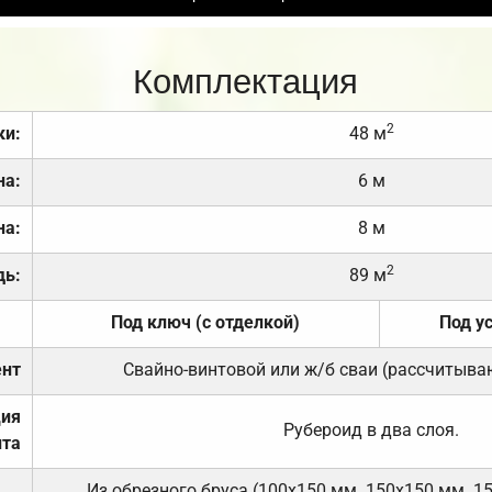
Комплектация
2
ки:
48 м
на:
6 м
на:
8 м
2
дь:
89 м
Под ключ (с отделкой)
Под у
нт
Свайно-винтовой или ж/б сваи (рассчитыва
ция
Рубероид в два слоя.
та
Из обрезного бруса (100х150 мм. 150х150 мм. 1