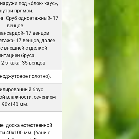
Снаружи под «блок- хаус»,
нутри прямой.
а: Сруб одноэтажный- 17
венцов
мансардой- 17 венцов
 этажа- 17 венцов, далее
 с внешней отделкой
итацией бруса.
 2 этажа- 35 венцов
ноджутовое полотно).
илированный брус
ой влажности, сечением
90х140 мм.
е: доска естественной
и 40х100 мм. (бани с