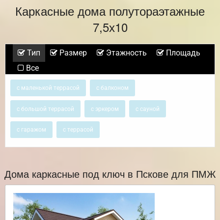
Каркасные дома полутораэтажные
7,5х10
Тип
Размер
Этажность
Площадь
Все
с маленькой террасой
с балконом
с большой террасой
с эркером
с сауной
с гаражом
с террасой
Дома каркасные под ключ в Пскове для ПМЖ