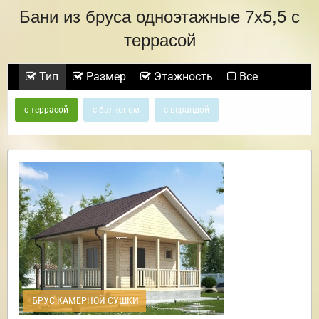
Бани из бруса одноэтажные 7х5,5 с
террасой
Тип
Размер
Этажность
Все
с террасой
с балконом
с верандой
БРУС КАМЕРНОЙ СУШКИ