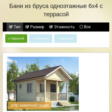
Бани из бруса одноэтажные 6х4 с
террасой
Тип
Размер
Этажность
Все
с террасой
с балконом
с верандой
БРУС КАМЕРНОЙ СУШКИ