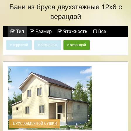
Бани из бруса двухэтажные 12х6 с
верандой
Тип
Размер
Этажность
Все
с террасой
с балконом
с верандой
БРУС КАМЕРНОЙ СУШКИ