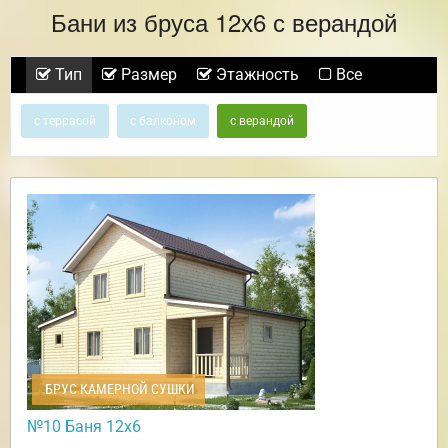
Бани из бруса 12х6 с верандой
Тип
Размер
Этажность
Все
с террасой
с балконом
с верандой
БРУС КАМЕРНОЙ СУШКИ
№10 Баня 12х6