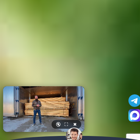
🔇
⛶
✖