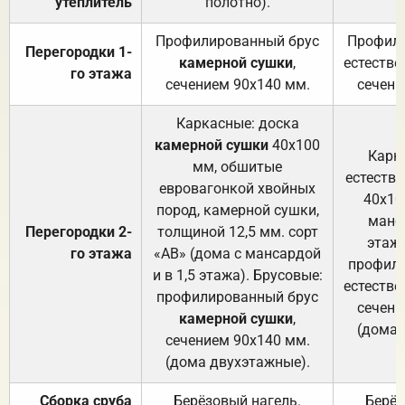
утеплитель
полотно).
п
Профилированный брус
Профили
Перегородки 1-
камерной сушки
,
естестве
го этажа
сечением 90х140 мм.
сечени
Каркасные: доска
камерной сушки
40х100
Карк
мм, обшитые
естеств
евровагонкой хвойных
40х10
пород, камерной сушки,
манса
Перегородки 2-
толщиной 12,5 мм. сорт
этажа
го этажа
«АВ» (дома с мансардой
профили
и в 1,5 этажа). Брусовые:
естестве
профилированный брус
сечени
камерной сушки
,
(дома 
сечением 90х140 мм.
(дома двухэтажные).
Сборка сруба
Берёзовый нагель.
Берёз