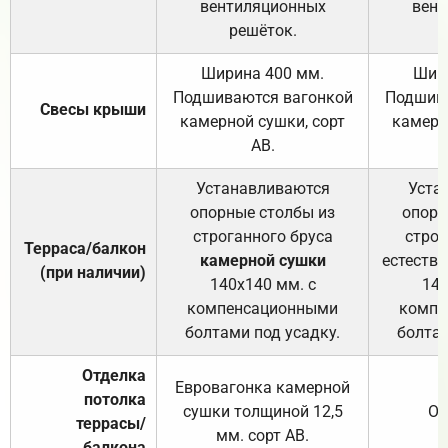
вентиляционных
вент
решёток.
Ширина 400 мм.
Шир
Подшиваются вагонкой
Подшива
Свесы крыши
камерной сушки, сорт
камерн
АВ.
Устанавливаются
Уста
опорные столбы из
опорн
строганного бруса
строг
Терраса/балкон
камерной сушки
естеств
(при наличии)
140х140 мм. с
140
компенсационными
компе
болтами под усадку.
болтам
Отделка
Евровагонка камерной
потолка
сушки толщиной 12,5
От
террасы/
мм. сорт АВ.
балкона