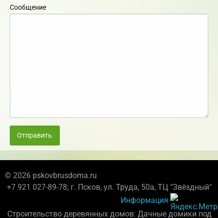
Сообщение
Отправить
© 2026 pskovbrusdoma.ru
+7 921 027-89-78; г. Псков, ул. Труда, 50а, ТЦ "Звёздный"
Информация
Строительство деревянных домов: Дачные домики под