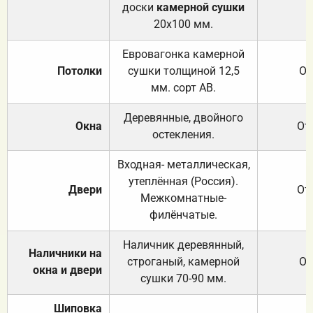
доски
камерной сушки
20х100 мм.
Евровагонка камерной
Потолки
сушки толщиной 12,5
От
мм. сорт АВ.
Деревянные, двойного
Окна
От
остекления.
Входная- металлическая,
утеплённая (Россия).
Двери
От
Межкомнатные-
филёнчатые.
Наличник деревянный,
Наличники на
строганый, камерной
От
окна и двери
сушки 70-90 мм.
Шиповка