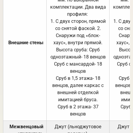
комплектации. Два вида
комплек
профиля:
п
1. С двух сторон, прямой
1. С дву
со снятой фаской. 2.
со сня
Снаружи под «блок-
Снару
Внешние стены
хаус», внутри прямой.
хаус», 
Высота сруба: Сруб
Высот
одноэтажный- 18 венцов
одноэта
Сруб с мансардой- 18
Сруб с
венцов
Сруб в 1,5 этажа- 18
Сруб в
венцов, далее каркас с
венцов,
внешней отделкой
внеш
имитацией бруса.
имит
Сруб в 2 этажа- 37
Сруб 
венцов
Межвенцовый
Джут (льноджутовое
Джут 