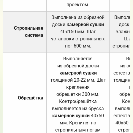
проектом.
п
Выполнена из обрезной
Выполне
доски
камерной сушки
доски
Стропильная
40х150 мм. Шаг
влажно
система
установки стропильных
Шаг
ног 600 мм.
стропиль
Выполняется
Вы
из обрезной доски
из об
камерной сушки
естеств
толщиной 20-22 мм. Шаг
толщино
крепления
к
обрешетки 300 мм.
обреш
Обрешётка
Контробрешётка
Конт
выполняется из бруска
выполня
камерной сушки
40х50
естеств
мм. Крепится по
40х50 м
стропильным ногам
строп