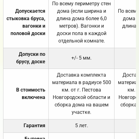
По всему периметру стен
Допускается
дома (если ширина и
По всему
стыковка бруса,
длина дома более 6,0
дома (
вагонки и
метров). Вагонки и
длина 
половой доски
доски пола в каждой
отдельной комнате.
Допуски по
+/- 5 мм.
брусу, доске
Доставка комплекта
Достав
материала в радиусе 500
материал
В стоимость
км. от г. Пестова
км. 
включена
Новгородской области и
Новгоро
сборка дома на вашем
сборка
участке.
Гарантия
5 лет.
Бытовка