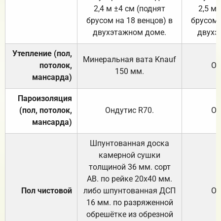
2,4 м ±4 см (поднят
2,5 м 
брусом на 18 венцов) в
брусом 
двухэтажном доме.
двухэ
Утепление (пол,
Минеральная вата
Knauf
потолок,
От
150
мм.
мансарда)
Пароизоляция
(пол, потолок,
Ондутис
R70
.
От
мансарда)
Шпунтованная доска
камерной сушки
толщиной 36 мм. сорт
АВ. по рейке 20х40 мм.
Пол чистовой
либо шпунтованная ДСП
От
16 мм. по разряженной
обрешётке из обрезной