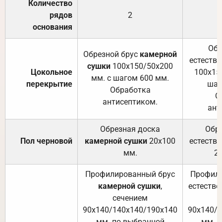
Количество
рядов
2
основания
Обр
Обрезной брус
камерной
естеств
сушки
100х150/50х200
Цокольное
100х15
мм. с шагом 600 мм.
перекрытие
шаг
Обработка
О
антисептиком.
ант
Обрезная доска
Обр
Пол черновой
камерной сушки
20х100
естеств
мм.
2
Профилированный брус
Профили
камерной сушки
,
естестве
сечением
с
90х140/140х140/190х140
90х140/
мм. по выбранной
мм. 