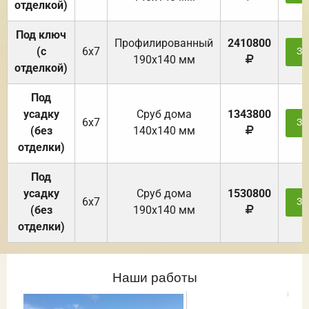
отделкой)
Под ключ
Профилированный
2410800
(с
6х7
За
190х140 мм
отделкой)
Под
усадку
Cруб дома
1343800
6х7
За
(без
140х140 мм
отделки)
Под
усадку
Cруб дома
1530800
6х7
За
(без
190х140 мм
отделки)
Наши работы