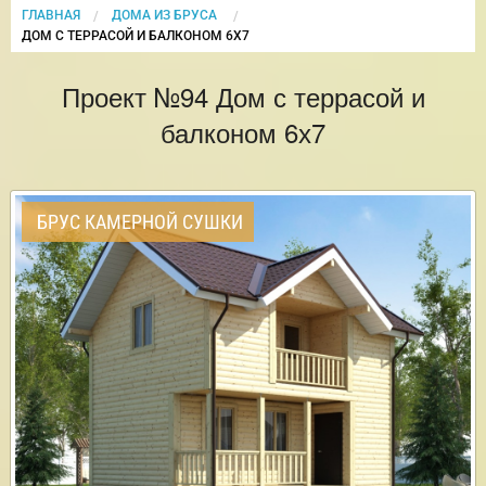
ГЛАВНАЯ
ДОМА ИЗ БРУСА
CURRENT:
ДОМ С ТЕРРАСОЙ И БАЛКОНОМ 6Х7
Проект №94 Дом с террасой и
балконом 6х7
БРУС КАМЕРНОЙ СУШКИ