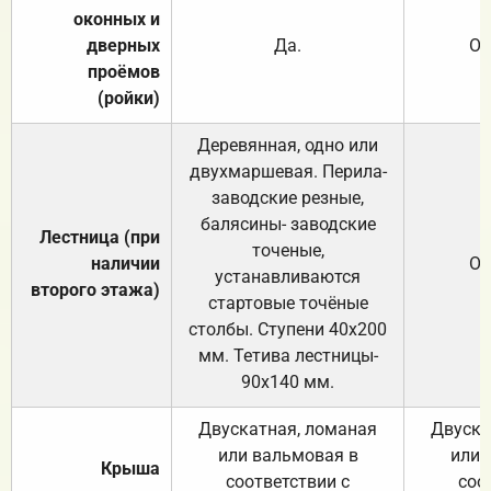
оконных и
дверных
Да.
От
проёмов
(ройки)
Деревянная, одно или
двухмаршевая. Перила-
заводские резные,
балясины- заводские
Лестница (при
точеные,
наличии
От
устанавливаются
второго этажа)
стартовые точёные
столбы. Ступени 40х200
мм. Тетива лестницы-
90х140 мм.
Двускатная, ломаная
Двуска
или вальмовая в
или 
Крыша
соответствии с
соо