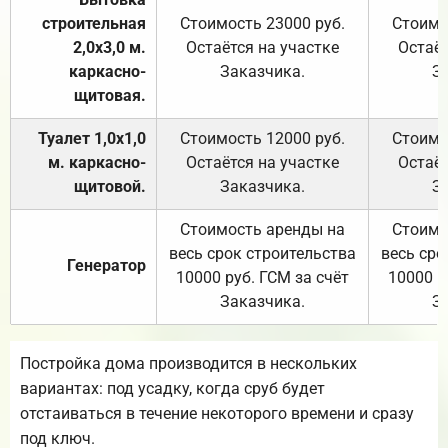
строительная
Стоимость 23000 руб.
Стоимо
2,0х3,0 м.
Остаётся на участке
Остаёт
каркасно-
Заказчика.
З
щитовая.
Туалет 1,0х1,0
Стоимость 12000 руб.
Стоимо
м. каркасно-
Остаётся на участке
Остаёт
щитовой.
Заказчика.
З
Стоимость аренды на
Стоимо
весь срок строительства
весь сро
Генератор
10000 руб. ГСМ за счёт
10000 р
Заказчика.
З
Постройка дома производится в нескольких
вариантах: под усадку, когда сруб будет
отстаиваться в течение некоторого времени и сразу
под ключ.