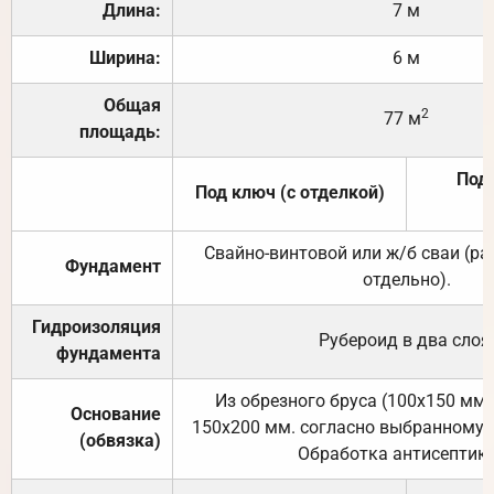
Длина:
7 м
Ширина:
6 м
Общая
2
77 м
площадь:
Под 
Под ключ (с отделкой)
Свайно-винтовой или ж/б сваи (р
Фундамент
отдельно).
Гидроизоляция
Рубероид в два слоя
фундамента
Из обрезного бруса (100х150 мм.
Основание
150х200 мм. согласно выбранному с
(обвязка)
Обработка антисептик