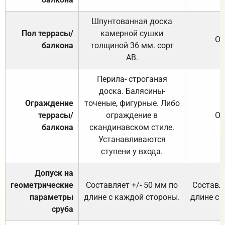
Шпунтованная доска
Пол террасы/
камерной сушки
От
балкона
толщиной 36 мм. сорт
АВ.
Перила- строганая
доска. Балясины-
Ограждение
точеные, фигурные. Либо
террасы/
ограждение в
От
балкона
скандинавском стиле.
Устанавливаются
ступени у входа.
Допуск на
геометрические
Составляет +/- 50 мм по
Составля
параметры
длине с каждой стороны.
длине с 
сруба