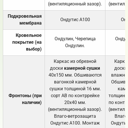
(вентиляционный зазор).
(вентиля
Подкровельная
Ондутис А100
Он
мембрана
Кровельное
Ондулин, Черепица
Ондул
покрытие (на
Ондулин.
выбор)
Каркас из обрезной
Карка
доски
камерной сушки
доски
40х150 мм. Обшиваются
влажно
вагонкой камерной
Обшива
сушки толщиной 16 мм.
каме
Фронтоны (при
сорт АВ по контррейке
толщиной
наличии)
20х40 мм.
по контр
(вентиляционный зазор).
(вентиля
Влаго-ветрозащита
Влаго
Ондутис А100. Монтаж
Ондути