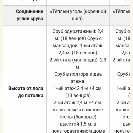
Соединение
«Тёплый угол» (коренной
«Тёплый 
углов сруба
шип).
Сруб одноэтажный: 2,4
Сруб од
м. (18 венцов) Сруб с
м. (18
мансардой: 1-ый этаж-
мансард
2,4 м. (18 венцов)
2,5 м
2-ой этаж (мансарда)- 2,3
2-ой этаж
м.
Сруб в полтора и два
Сруб в
этажа:
Высота от пола
1-ый этаж 2,4 м ±4 см.
1-ый эт
до потолка
(18 венцов)
(1
2-ой этаж 2,4 м ±4 см.
2-ой эт
каркасные аттиковые
каркас
стены (боковые)
стен
высотой 1,5 м. в
высо
полутораэтажном доме
полутор