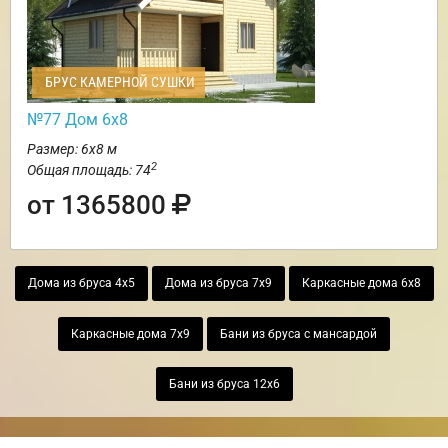
БРУС КАМЕРНОЙ СУШКИ
№77 Дом 6х8
Размер: 6х8 м
2
Общая площадь: 74
от 1365800
Дома из бруса 4х5
Дома из бруса 7х9
Каркасные дома 6х8
Каркасные дома 7х9
Бани из бруса с мансардой
Бани из бруса 12х6