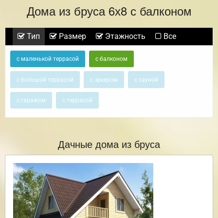
Дома из бруса 6х8 с балконом
Тип
Размер
Этажность
Все
с маленькой террасой
с балконом
с большой террасой
с эркером
с сауной
с гаражом
с террасой
Дачные дома из бруса