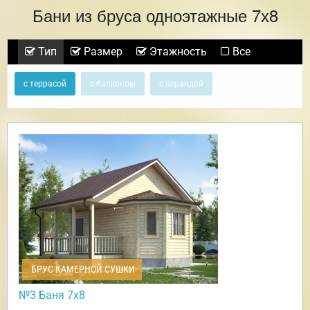
Бани из бруса одноэтажные 7х8
Тип
Размер
Этажность
Все
с террасой
с балконом
с верандой
БРУС КАМЕРНОЙ СУШКИ
№3 Баня 7х8