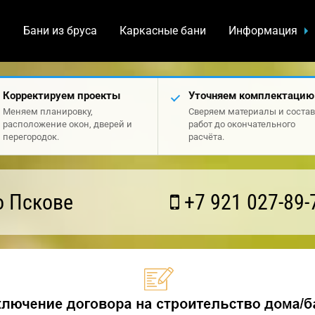
а
Бани из бруса
Каркасные бани
Информация
Корректируем проекты
Уточняем комплектацию
Меняем планировку,
Сверяем материалы и состав
расположение окон, дверей и
работ до окончательного
перегородок.
расчёта.
о Пскове
+7 921 027-89-