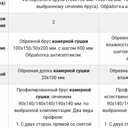
ка)
выбранному сечению бруса). Обработка а
дов
2
ния
Обрезно
Обрезной брус
камерной сушки
влажности
тие
100х150/50х200 мм. с шагом 600 мм.
шагом
Обработка антисептиком.
Обрезная доска
камерной сушки
Обрезна
вой
20х100 мм.
влаж
Профилированный брус
камерной
Проф
сушки
, сечением
естественн
90х140/140х140/190х140 мм. по
90х140/1
выбранной комплектации. Два вида
выбранной 
профиля:
1. С двух сторон, прямой со снятой
1. С двух 