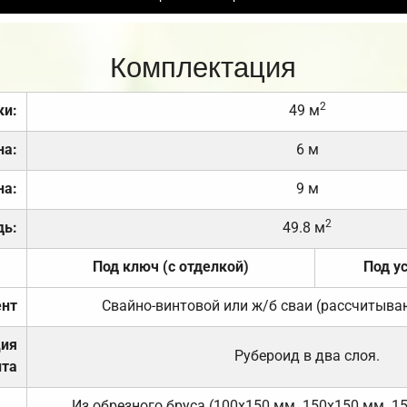
Комплектация
2
ки:
49 м
на:
6 м
на:
9 м
2
дь:
49.8 м
Под ключ (с отделкой)
Под у
нт
Свайно-винтовой или ж/б сваи (рассчитыва
ция
Рубероид в два слоя.
та
Из обрезного бруса (100х150 мм. 150х150 мм. 1