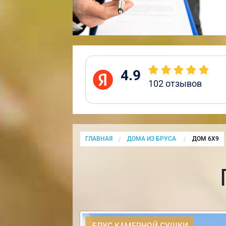
4.9
102
отзывов
ГЛАВНАЯ
ДОМА ИЗ БРУСА
CURRENT:
ДОМ 6Х9
БРУС КАМЕРНОЙ СУШКИ