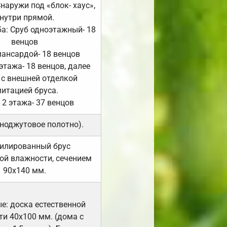
Снаружи под «блок- хаус»,
нутри прямой.
а: Сруб одноэтажный- 18
венцов
мансардой- 18 венцов
 этажа- 18 венцов, далее
 с внешней отделкой
итацией бруса.
 2 этажа- 37 венцов
ноджутовое полотно).
илированный брус
ой влажности, сечением
90х140 мм.
е: доска естественной
и 40х100 мм. (дома с