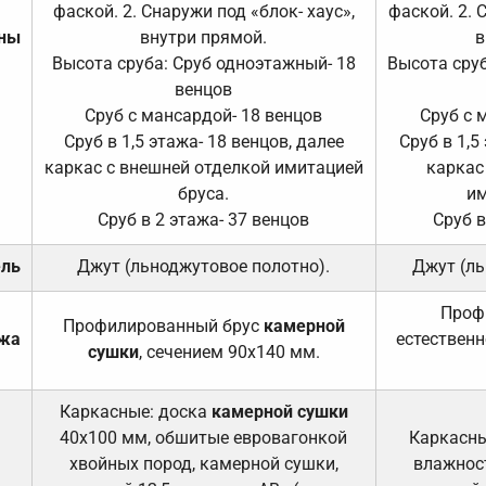
фаской. 2. Снаружи под «блок- хаус»,
фаской. 2. 
ены
внутри прямой.
в
Высота сруба: Сруб одноэтажный- 18
Высота сруб
венцов
Сруб с мансардой- 18 венцов
Сруб с 
Сруб в 1,5 этажа- 18 венцов, далее
Сруб в 1,5
каркас с внешней отделкой имитацией
каркас
бруса.
им
Сруб в 2 этажа- 37 венцов
Сруб в
ель
Джут (льноджутовое полотно).
Джут (ль
Проф
Профилированный брус
камерной
ажа
естественн
сушки
, сечением 90х140 мм.
Каркасные: доска
камерной сушки
40х100 мм, обшитые евровагонкой
Каркасны
хвойных пород, камерной сушки,
влажност