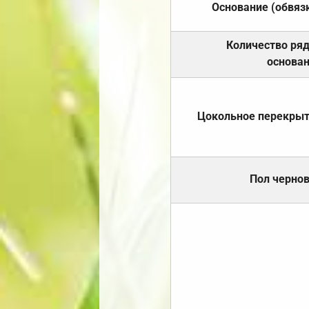
Основание (обвяз
Количество ря
основа
Цокольное перекры
Пол черно