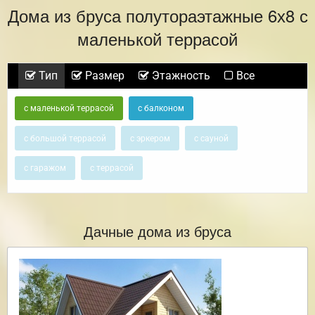
Дома из бруса полутораэтажные 6х8 с
маленькой террасой
Тип
Размер
Этажность
Все
с маленькой террасой
с балконом
с большой террасой
с эркером
с сауной
с гаражом
с террасой
Дачные дома из бруса