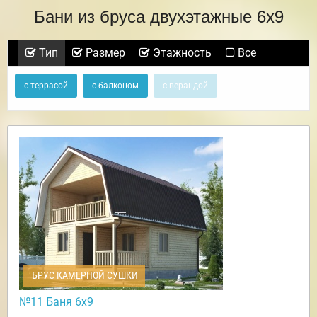
Бани из бруса двухэтажные 6х9
Тип
Размер
Этажность
Все
с террасой
с балконом
с верандой
БРУС КАМЕРНОЙ СУШКИ
№11 Баня 6х9